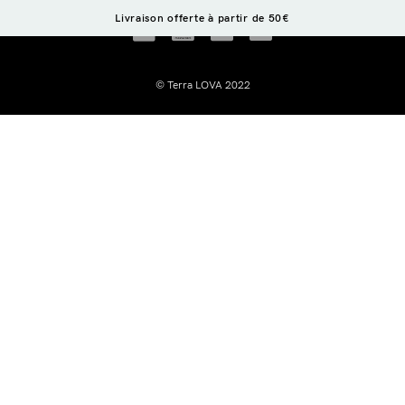
Livraison offerte à partir de 50€
La boutique à Paris
Mon engagement
Blog & conse
© Terra LOVA 2022
 en 1
aimanté
Login