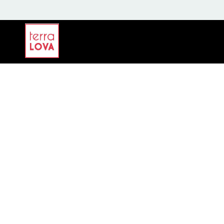
La boutique en ligne
Les savons
L’étui à savon 2
Les gommages
Le porte-savon 
Les shampoings
L’après-shampoing
Le déodorant
Le baume 3 en 1
La pochette à savon