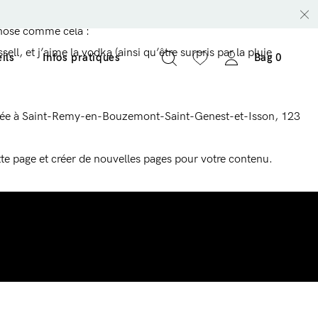
tion de votre site (dans la plupart des thèmes). La plupart des
chose comme cela :
ll, et j’aime la vodka (ainsi qu’être surpris par la pluie
ils
Infos pratiques
Bag
0
 Située à Saint-Remy-en-Bouzemont-Saint-Genest-et-Isson, 123
e page et créer de nouvelles pages pour votre contenu.