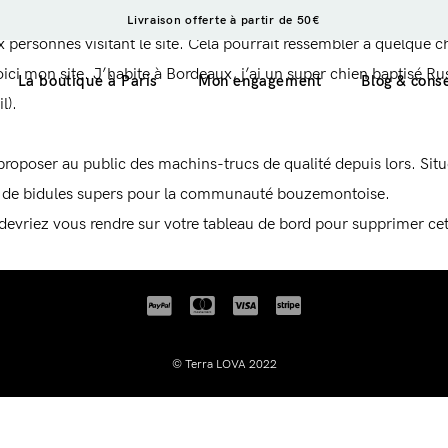
parce qu’elle restera au même endroit et apparaîtra dans la naviga
Livraison offerte à partir de 50€
personnes visitant le site. Cela pourrait ressembler à quelque 
ci mon site. J’habite à Bordeaux, j’ai un super chien baptisé Russe
La boutique à Paris
Mon engagement
Blog & conse
l).
e proposer au public des machins-trucs de qualité depuis lors.
es de bidules supers pour la communauté bouzemontoise.
 en 1
 devriez vous rendre sur
votre tableau de bord
pour supprimer cett
aimanté
Login
© Terra LOVA 2022