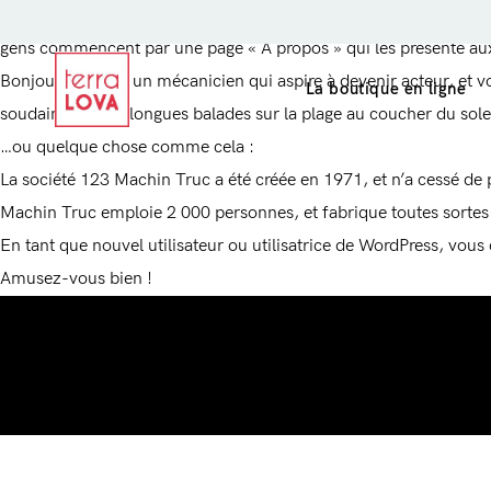
Ceci est une page d’exemple. C’est différent d’un article de blog 
gens commencent par une page « À propos » qui les présente aux 
Bonjour ! Je suis un mécanicien qui aspire à devenir acteur, et voi
La boutique en ligne
soudaine lors de longues balades sur la plage au coucher du solei
…ou quelque chose comme cela :
La société 123 Machin Truc a été créée en 1971, et n’a cessé d
Machin Truc emploie 2 000 personnes, et fabrique toutes sort
Les savons
L’étui à savon 2
En tant que nouvel utilisateur ou utilisatrice de WordPress, vous
Les gommages
Le porte-savon 
Amusez-vous bien !
Les shampoings
L’après-shampoing
Le déodorant
Le baume 3 en 1
La pochette à savon