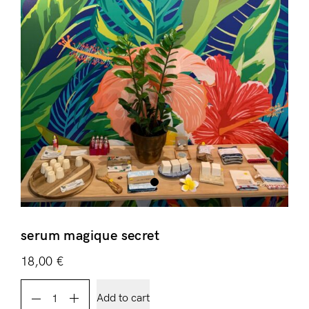
Login
Remember Me
Lost Password?
Don’t have an account?
serum magique secret
Register
18,00
€
serum
Add to cart