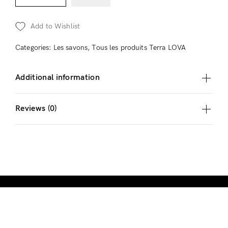
magique
secret
Add to Wishlist
quantity
Categories:
Les savons
,
Tous les produits Terra LOVA
Additional information
Reviews (0)
© Terra LOVA 2022