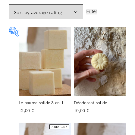
Filter
2 €
18 €
2
6
10
14
18
Login
On sale
(0)
Product tags
Le baume solide 3 en 1
Déodorant solide
12,00
€
10,00
€
Remember Me
Lost Password?
Sold Out
Product color