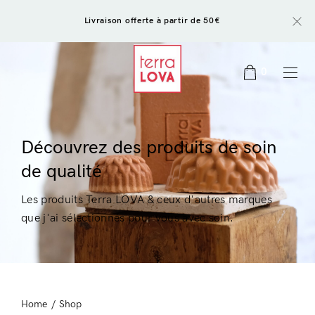
Livraison offerte à partir de 50€
0
Découvrez des produits de soin
de qualité
Les produits Terra LOVA & ceux d'autres marques
que j'ai sélectionnés pour vous avec soin.
Home
/
Shop