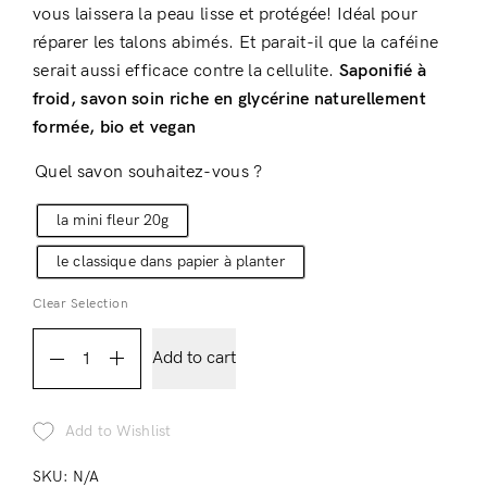
vous laissera la peau lisse et protégée! Idéal pour
réparer les talons abimés. Et parait-il que la caféine
serait aussi efficace contre la cellulite.
Saponifié à
Don’t have an account?
froid, savon soin riche en glycérine naturellement
formée, bio et vegan
Register
Quel savon souhaitez-vous ?
la mini fleur 20g
le classique dans papier à planter
Clear Selection
Gommage
Add to cart
Café
Choco
Add to Wishlist
quantity
SKU:
N/A