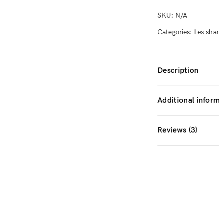
Don’t have an account?
quantity
SKU:
N/A
Categories:
Les sha
Register
Description
Additional infor
Reviews (3)