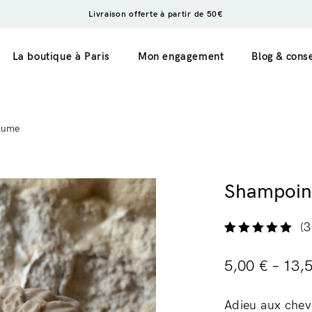
Livraison offerte à partir de 50€
La boutique à Paris
Mon engagement
Blog & conse
olume
 en 1
aimanté
Shampoing
(
3
Rated
3
5.00
out
of 5 based on
5,00
€
–
13,
customer
ratings
Adieu aux chev