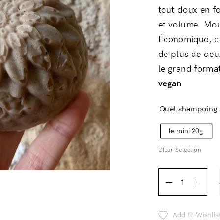
tout doux en f
et volume. Mous
Économique, co
Login
de plus de deu
le grand format
vegan
Quel shampoing 
le mini 20g
Clear Selection
Remember Me
Lost Password?
Shampoing
Brillance
&
Add to Wishlis
Volume