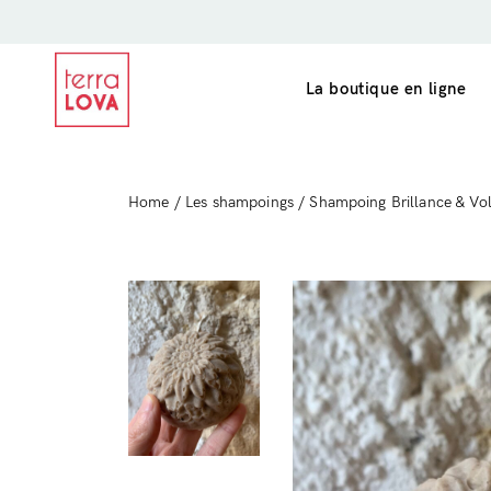
La boutique en ligne
Home
/
Les shampoings
/ Shampoing Brillance & V
Les savons
L’étui à savon 2
Les gommages
Le porte-savon 
Les shampoings
L’après-shampoing
Le déodorant
Le baume 3 en 1
La pochette à savon